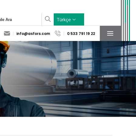
×
Türkçe
info@asfors.com
0 533 791 19 22
Sosyal Medya
Konum
Hesaplarımız
Yardımcı Sistem
Baza Sistem