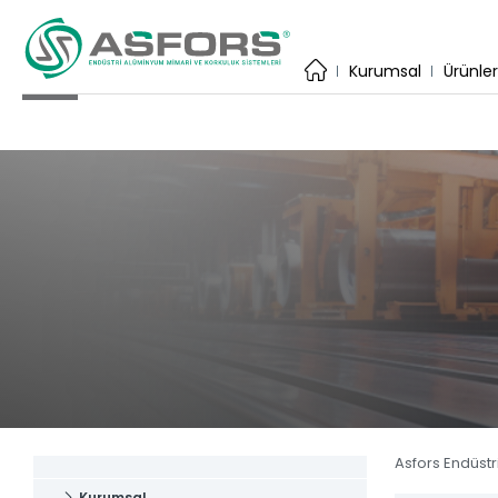
×
Kurumsal
Kurumsal
Ürünle
İhracat
Üretim Te
Katalog
Uygulama
Kare Sis
ASFORS ENDÜSTRİ
Estetiğin ve dayanıklılığın birleştiği
Yuvarlak
adres.
Yardımcı
Anasayfa
Baza Sis
Kurumsal
Lama Sis
Ürünler
Tüm Ürün
Katalog
Asfors Endüstr
Haber & 
Kurumsal