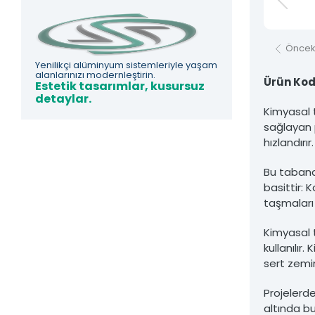
Asfors Endüstri Alüminyum Mimari ve Korkuluk Sistemleri'ne ait olup izi
Öncek
Yenilikçi alüminyum sistemleriyle yaşam
alanlarınızı modernleştirin.
Ürün Kod
Estetik tasarımlar, kusursuz
detaylar.
Kimyasal 
sağlayan p
hızlandırı
Bu tabanca
basittir: 
taşmaları
Kimyasal 
kullanılı
sert zemi
Projelerd
altında bu