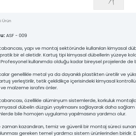
nsiz kullanımı hukuki yaptırıma tabidir.
i Ürün
u:
ASF - 009
tabancası, yapı ve montaj sektöründe kullanılan kimyasal dübe
ratik bir el aletidir. Kartuş tipi kimyasal dübellerin yüzeye k
r. Profesyonel kullanımda olduğu kadar bireysel projelerde de b
lar genellikle metal ya da dayanıklı plastikten üretilir ve yük
Kartuş yerleştirilir, tetik çekildikçe içerisindeki kimyasal kontrol
 ve malzeme israfını önler.
tabancası, özellikle alüminyum sistemlerde, korkuluk montaj
r. Kimyasal dübelin düzgün yayılmasını sağlayarak daha sağlam 
nlerde bile homojen uygulama yapılmasına yardımcı olur.
e zaman kazandıran, temiz ve güvenli bir montaj süreci sunan 
lunması gereken temel yardımcı sistem ürünlerinden biridir. Day