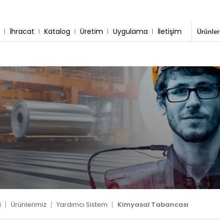
r
İhracat
Katalog
Üretim
Uygulama
İletişim
sisimiz
 & Montaj
Destek Hattı
Whatsapp Hattı
0 533 791 19 22
0 533 791 19 22
tem
 Sistem
 Sistem
tem
tem
ler
i
Ürünlerimiz
Yardımcı Sistem
Kimyasal Tabancası
Blog
Kare Sistem
Yuvarlak Sistem