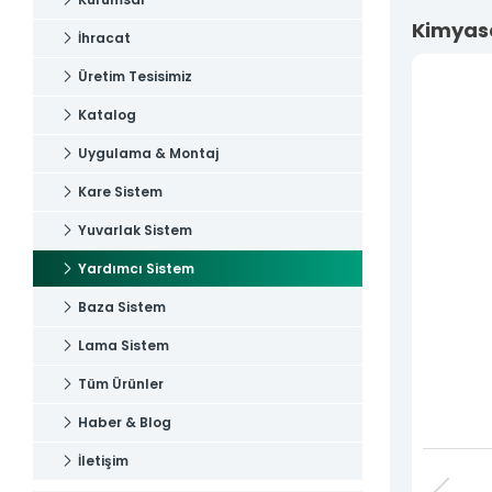
Uygulama & Montaj
İletişim
Kimyasa
İhracat
İletişim
Üretim Tesisimiz
Katalog
Uygulama & Montaj
Kare Sistem
Yuvarlak Sistem
Yardımcı Sistem
Baza Sistem
Lama Sistem
Tüm Ürünler
Haber & Blog
İletişim
Tüm hakkı saklıdır. Sitemizde kullanılan tüm içerik ve görseller