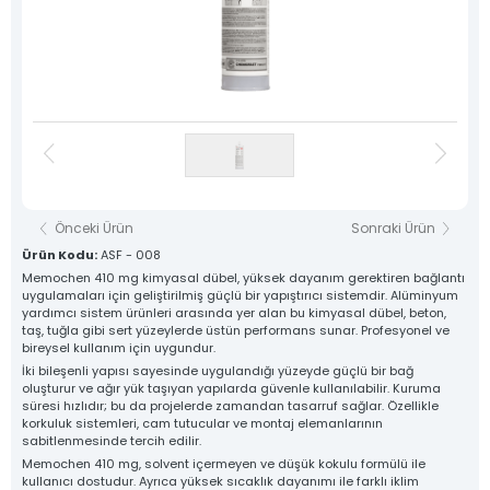
Destek Hattı
Sosyal Medya
0 533 791 19 22
Hesaplarımız
Haber & Blog
Whatsapp Hattı
Konum
0 533 791 19 22
İletişim
Kare Sistem
Yuvarlak Sistem
Yardımcı Sistem
Baza Sistem
Önceki Ürün
Sonraki Ürün
Lama Sistem
Tüm Ürünlerimiz
Ürün Kodu:
ASF - 008
Memochen 410 mg kimyasal dübel, yüksek dayanım gerektiren bağlantı
uygulamaları için geliştirilmiş güçlü bir yapıştırıcı sistemdir. Alüminyum
Tüm hakkı saklıdır. Sitemizde kullanılan tüm içerik ve görseller
Asfors Endüstri Alüminyum Mimari ve Korkuluk Sistemleri'ne ait olup izinsiz kullanımı hukuki yaptırıma tabidir.
yardımcı sistem ürünleri arasında yer alan bu kimyasal dübel, beton,
taş, tuğla gibi sert yüzeylerde üstün performans sunar. Profesyonel ve
bireysel kullanım için uygundur.
İki bileşenli yapısı sayesinde uygulandığı yüzeyde güçlü bir bağ
oluşturur ve ağır yük taşıyan yapılarda güvenle kullanılabilir. Kuruma
süresi hızlıdır; bu da projelerde zamandan tasarruf sağlar. Özellikle
korkuluk sistemleri, cam tutucular ve montaj elemanlarının
sabitlenmesinde tercih edilir.
Memochen 410 mg, solvent içermeyen ve düşük kokulu formülü ile
kullanıcı dostudur. Ayrıca yüksek sıcaklık dayanımı ile farklı iklim