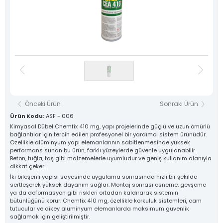
Destek Hattı
Sosyal Medya
0 533 791 19 22
Hesaplarımız
Haber & Blog
Whatsapp Hattı
Konum
0 533 791 19 22
İletişim
Kare Sistem
Yuvarlak Sistem
Yardımcı Sistem
Baza Sistem
Önceki Ürün
Sonraki Ürün
Lama Sistem
Tüm Ürünlerimiz
Ürün Kodu:
ASF - 006
Kimyasal Dübel Chemfix 410 mg, yapı projelerinde güçlü ve uzun ömürlü
bağlantılar için tercih edilen profesyonel bir yardımcı sistem ürünüdür.
Tüm hakkı saklıdır. Sitemizde kullanılan tüm içerik ve görseller
Asfors Endüstri Alüminyum Mimari ve Korkuluk Sistemleri'ne ait olup izinsiz kullanımı hukuki yaptırıma tabidir.
Özellikle alüminyum yapı elemanlarının sabitlenmesinde yüksek
performans sunan bu ürün, farklı yüzeylerde güvenle uygulanabilir.
Beton, tuğla, taş gibi malzemelerle uyumludur ve geniş kullanım alanıyla
dikkat çeker.
İki bileşenli yapısı sayesinde uygulama sonrasında hızlı bir şekilde
sertleşerek yüksek dayanım sağlar. Montaj sonrası esneme, gevşeme
ya da deformasyon gibi riskleri ortadan kaldırarak sistemin
bütünlüğünü korur. Chemfix 410 mg, özellikle korkuluk sistemleri, cam
tutucular ve dikey alüminyum elemanlarda maksimum güvenlik
sağlamak için geliştirilmiştir.