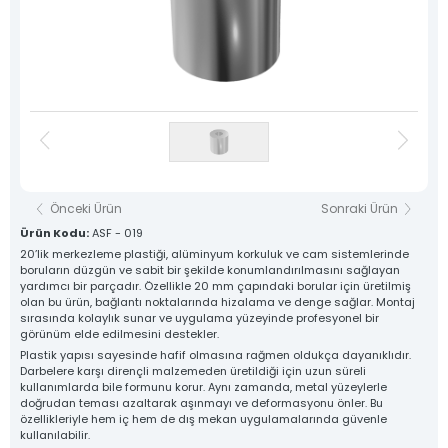
Destek Hattı
Sosyal Medya
0 533 791 19 22
Hesaplarımız
Haber & Blog
Whatsapp Hattı
Konum
0 533 791 19 22
İletişim
Kare Sistem
Yuvarlak Sistem
Yardımcı Sistem
Baza Sistem
Önceki Ürün
Sonraki Ürün
Lama Sistem
Tüm Ürünlerimiz
Ürün Kodu:
ASF - 019
20’lik merkezleme plastiği, alüminyum korkuluk ve cam sistemlerinde
boruların düzgün ve sabit bir şekilde konumlandırılmasını sağlayan
Tüm hakkı saklıdır. Sitemizde kullanılan tüm içerik ve görseller
Asfors Endüstri Alüminyum Mimari ve Korkuluk Sistemleri'ne ait olup izinsiz kullanımı hukuki yaptırıma tabidir.
yardımcı bir parçadır. Özellikle 20 mm çapındaki borular için üretilmiş
olan bu ürün, bağlantı noktalarında hizalama ve denge sağlar. Montaj
sırasında kolaylık sunar ve uygulama yüzeyinde profesyonel bir
görünüm elde edilmesini destekler.
Plastik yapısı sayesinde hafif olmasına rağmen oldukça dayanıklıdır.
Darbelere karşı dirençli malzemeden üretildiği için uzun süreli
kullanımlarda bile formunu korur. Aynı zamanda, metal yüzeylerle
doğrudan teması azaltarak aşınmayı ve deformasyonu önler. Bu
özellikleriyle hem iç hem de dış mekan uygulamalarında güvenle
kullanılabilir.