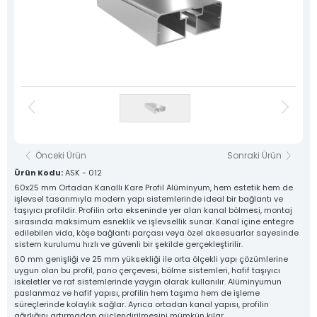
Destek Hattı
Sosyal Medya
0 533 791 19 22
Hesaplarımız
Haber & Blog
Whatsapp Hattı
Konum
0 533 791 19 22
İletişim
Kare Sistem
Yuvarlak Sistem
Yardımcı Sistem
Baza Sistem
Önceki Ürün
Sonraki Ürün
Lama Sistem
Tüm Ürünlerimiz
Ürün Kodu:
ASK - 012
60x25 mm Ortadan Kanallı Kare Profil Alüminyum, hem estetik hem de
Tüm hakkı saklıdır. Sitemizde kullanılan tüm içerik ve görseller
işlevsel tasarımıyla modern yapı sistemlerinde ideal bir bağlantı ve
Asfors Endüstri Alüminyum Mimari ve Korkuluk Sistemleri'ne ait olup izinsiz kullanımı hukuki yaptırıma tabidir.
taşıyıcı profildir. Profilin orta ekseninde yer alan kanal bölmesi, montaj
sırasında maksimum esneklik ve işlevsellik sunar. Kanal içine entegre
edilebilen vida, köşe bağlantı parçası veya özel aksesuarlar sayesinde
sistem kurulumu hızlı ve güvenli bir şekilde gerçekleştirilir.
60 mm genişliği ve 25 mm yüksekliği ile orta ölçekli yapı çözümlerine
uygun olan bu profil, pano çerçevesi, bölme sistemleri, hafif taşıyıcı
iskeletler ve raf sistemlerinde yaygın olarak kullanılır. Alüminyumun
paslanmaz ve hafif yapısı, profilin hem taşıma hem de işleme
süreçlerinde kolaylık sağlar. Ayrıca ortadan kanal yapısı, profilin
ağırlığını artırmadan güçlendirilmesini mümkün kılar.