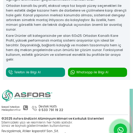
Ortadan kanallı bu profil, eloksal veya toz boyalı yüzey seçenekleri ile
hem estetik değer kazanır hem de darbelere ve çizilmelere karşı dirençli
hale gelir. Kanal yapısının merkezi konumda olması, sistemsel dengeyi
artırırken simetrik montaj ihtiyacını da kolaylaştırır. Bu özellik, hem
mimari görsellik hem de teknik doğruluk açısından önemli bir avantaj
sunar.
Kare Ürünler alt kategorisinde yer alan 60x25 Ortadan Kanallı Kare
Profil, yüksek performanslı montaj sistemi arayanlar için ideal bir
tercihtir. Dayanıklılığı, bağlantı kolaylığı ve modern tasarımıyla hem iç
hem dış mekan projelerinde uzun ömürlü bir çözüm sunar. Fonksiyonel
kullanım, estetik görünüm ve sistemsel esneklik bu profilde bir araya
gelir.
Telefon ile Bilgi Al
Whatsapp ile Bilgi Al
Destek Hattı
Sosyal Medya
0 533 791 19 22
Hesaplarımız
©2025 Asfors Endüstri Alüminyum Mimari ve Korkuluk Sistemleri
Sitemizdeki yazı ve resimlerin her hakkı saklıdır.
İzinsiz ve kaynak gösterilmeden kullanılamaz
Fevziçakmak, Atiker koparatif San. Sit.