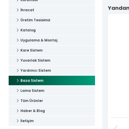
Uygulama & Montaj
İletişim
Yandan 
İhracat
İletişim
Üretim Tesisimiz
Katalog
Uygulama & Montaj
Kare Sistem
Yuvarlak Sistem
Yardımcı Sistem
Baza Sistem
Lama Sistem
Tüm Ürünler
Haber & Blog
İletişim
Tüm hakkı saklıdır. Sitemizde kullanılan tüm içerik ve görseller