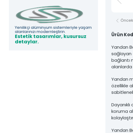
Asfors Endüstri Alüminyum Mimari ve Korkuluk Sistemleri'ne ait olup izi
Öncek
Yenilikçi alüminyum sistemleriyle yaşam
alanlarınızı modernleştirin.
Ürün Kod
Estetik tasarımlar, kusursuz
detaylar.
Yandan Ba
sağlayan ö
bağlantı m
alanlarda 
Yandan mon
özellikle
sabitleneb
Dayanıklı
koruma alt
kolaylaşt
Yandan Ba