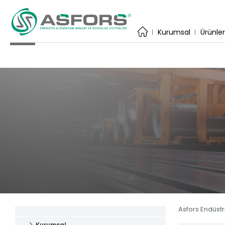
×
Kurumsal
Kurumsal
Ürünle
İhracat
Üretim Te
Katalog
Uygulama
Kare Sis
ASFORS ENDÜSTRİ
Estetiğin ve dayanıklılığın birleştiği
Yuvarlak
adres.
Yardımcı
Anasayfa
Baza Sis
Kurumsal
Lama Sis
Ürünler
Tüm Ürün
Katalog
Asfors Endüstr
Haber & 
Kurumsal