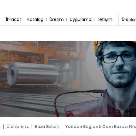
r
İhracat
Katalog
Üretim
Uygulama
İletişim
sisimiz
 & Montaj
Destek Hattı
Whatsapp Hattı
0 533 791 19 22
0 533 791 19 22
tem
 Sistem
 Sistem
tem
tem
ler
i
Ürünlerimiz
Baza Sistem
Yandan Bağlantı Cam Bazası 15 
Blog
Kare Sistem
Yuvarlak Sistem