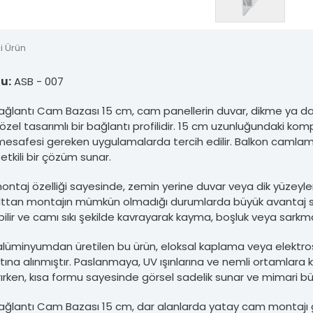
nsiz kullanımı hukuki yaptırıma tabidir.
i Ürün
u:
ASB - 007
ğlantı Cam Bazası 15 cm, cam panellerin duvar, dikme ya da
zel tasarımlı bir bağlantı profilidir. 15 cm uzunluğundaki kompa
esafesi gereken uygulamalarda tercih edilir. Balkon camlamala
etkili bir çözüm sunar.
taj özelliği sayesinde, zemin yerine duvar veya dik yüzeylere
 alttan montajın mümkün olmadığı durumlarda büyük avantaj sa
ilir ve camı sıkı şekilde kavrayarak kayma, boşluk veya sarkma
 alüminyumdan üretilen bu ürün, eloksal kaplama veya elektrost
ına alınmıştır. Paslanmaya, UV ışınlarına ve nemli ortamlara kar
ırırken, kısa formu sayesinde görsel sadelik sunar ve mimar
ğlantı Cam Bazası 15 cm, dar alanlarda yatay cam montajı ge