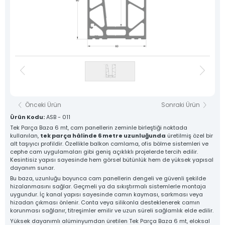
Destek Hattı
Sosyal Medya
0 533 791 19 22
Hesaplarımız
Haber & Blog
Whatsapp Hattı
Konum
0 533 791 19 22
İletişim
Kare Sistem
Yuvarlak Sistem
Yardımcı Sistem
Baza Sistem
Önceki Ürün
Sonraki Ürün
Lama Sistem
Tüm Ürünlerimiz
Ürün Kodu:
ASB - 011
Tek Parça Baza 6 mt, cam panellerin zeminle birleştiği noktada
kullanılan,
tek parça hâlinde 6 metre uzunluğunda
üretilmiş özel bir
Tüm hakkı saklıdır. Sitemizde kullanılan tüm içerik ve görseller
Asfors Endüstri Alüminyum Mimari ve Korkuluk Sistemleri'ne ait olup izinsiz kullanımı hukuki yaptırıma tabidir.
alt taşıyıcı profildir. Özellikle balkon camlama, ofis bölme sistemleri ve
cephe cam uygulamaları gibi geniş açıklıklı projelerde tercih edilir.
Kesintisiz yapısı sayesinde hem görsel bütünlük hem de yüksek yapısal
dayanım sunar.
Bu baza, uzunluğu boyunca cam panellerin dengeli ve güvenli şekilde
hizalanmasını sağlar. Geçmeli ya da sıkıştırmalı sistemlerle montaja
uygundur. İç kanal yapısı sayesinde camın kayması, sarkması veya
hizadan çıkması önlenir. Conta veya silikonla desteklenerek camın
korunması sağlanır, titreşimler emilir ve uzun süreli sağlamlık elde edilir.
Yüksek dayanımlı alüminyumdan üretilen Tek Parça Baza 6 mt, eloksal