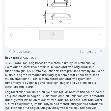
Destek Hattı
Sosyal Medya
0 533 791 19 22
Hesaplarımız
Haber & Blog
Whatsapp Hattı
Konum
0 533 791 19 22
İletişim
Kare Sistem
Yuvarlak Sistem
Yardımcı Sistem
Baza Sistem
Önceki Ürün
Sonraki Ürün
Lama Sistem
Tüm Ürünlerimiz
Ürün Kodu:
ASK - 072
40x40 Kare Profil Saç Rozet, kare sistem alüminyum profillerin uç
kısımlarında estetik ve dayanıklı bir sonlandırma sağlamak için
Tüm hakkı saklıdır. Sitemizde kullanılan tüm içerik ve görseller
Asfors Endüstri Alüminyum Mimari ve Korkuluk Sistemleri'ne ait olup izinsiz kullanımı hukuki yaptırıma tabidir.
tasarlanmıştır. 40x40 mm ölçülerindeki kare profillerle tam uyumlu olan
bu ürün, saç malzemeden üretildiği için hem hafiflik hem de yüksek
mukavemet sunar. Profil sistemlerinde sonlandırma işlemlerini
tamamlayarak yapının genel estetiğini güçlendirir ve profilleri dış
etkenlere karşı korur.
Saç rozet tasarımı, açık profil uçlarının toz, kir, nem ve fiziksel darbelere
karşı korunmasını sağlar. Bu, sistemin ömrünü uzatırken aynı zamanda
daha güvenli bir kullanım deneyimi sunar. 40x40 Kare Profil Saç Rozet,
hızlı ve kolay montaj imkânı sayesinde montaj süreçlerinde zaman ve
işçilikten tasarruf sağlar. Düzgün yüzey yapısı ve ölçü hassasiyeti,