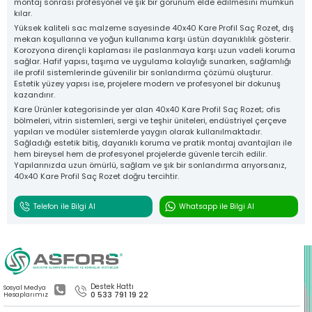
montaj sonrası profesyonel ve şık bir görünüm elde edilmesini mümkün
kılar.
Yüksek kaliteli sac malzeme sayesinde 40x40 Kare Profil Saç Rozet, dış
mekan koşullarına ve yoğun kullanıma karşı üstün dayanıklılık gösterir.
Korozyona dirençli kaplaması ile paslanmaya karşı uzun vadeli koruma
sağlar. Hafif yapısı, taşıma ve uygulama kolaylığı sunarken, sağlamlığı
ile profil sistemlerinde güvenilir bir sonlandırma çözümü oluşturur.
Estetik yüzey yapısı ise, projelere modern ve profesyonel bir dokunuş
kazandırır.
Kare Ürünler kategorisinde yer alan 40x40 Kare Profil Saç Rozet; ofis
bölmeleri, vitrin sistemleri, sergi ve teşhir üniteleri, endüstriyel çerçeve
yapıları ve modüler sistemlerde yaygın olarak kullanılmaktadır.
Sağladığı estetik bitiş, dayanıklı koruma ve pratik montaj avantajları ile
hem bireysel hem de profesyonel projelerde güvenle tercih edilir.
Yapılarınızda uzun ömürlü, sağlam ve şık bir sonlandırma arıyorsanız,
40x40 Kare Profil Saç Rozet doğru tercihtir.
Telefon ile Bilgi Al
Whatsapp ile Bilgi Al
Destek Hattı
Sosyal Medya
0 533 791 19 22
Hesaplarımız