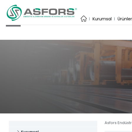
×
Kurumsal
Kurumsal
Ürünle
İhracat
Üretim Te
Katalog
Uygulama
Kare Sis
ASFORS ENDÜSTRİ
Estetiğin ve dayanıklılığın birleştiği
Yuvarlak
adres.
Yardımcı
Anasayfa
Baza Sis
Kurumsal
Lama Sis
Ürünler
Tüm Ürün
Katalog
Asfors Endüstr
Haber & 
Kurumsal