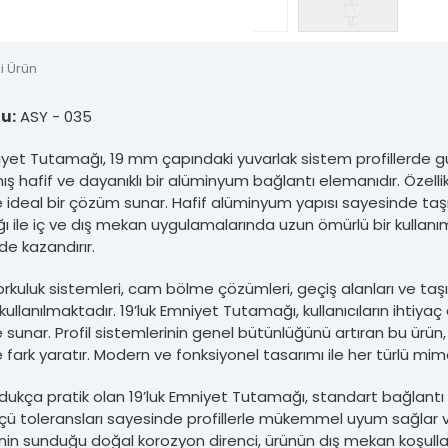
nsiz kullanımı hukuki yaptırıma tabidir.
i Ürün
u:
ASY - 035
niyet Tutamağı, 19 mm çapındaki yuvarlak sistem profillerde 
ş hafif ve dayanıklı bir alüminyum bağlantı elemanıdır. Özellik
e ideal bir çözüm sunar. Hafif alüminyum yapısı sayesinde ta
ığı ile iç ve dış mekan uygulamalarında uzun ömürlü bir kullanım 
e kazandırır.
orkuluk sistemleri, cam bölme çözümleri, geçiş alanları ve taşıyı
ullanılmaktadır. 19’luk Emniyet Tutamağı, kullanıcıların ihti
 sunar. Profil sistemlerinin genel bütünlüğünü artıran bu ürü
 fark yaratır. Modern ve fonksiyonel tasarımı ile her türlü mi
dukça pratik olan 19’luk Emniyet Tutamağı, standart bağlantı a
çü toleransları sayesinde profillerle mükemmel uyum sağlar ve
n sunduğu doğal korozyon direnci, ürünün dış mekan koşulları