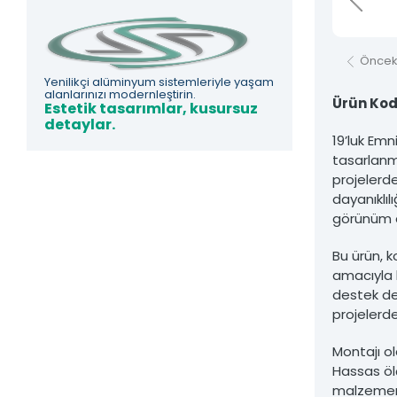
Asfors Endüstri Alüminyum Mimari ve Korkuluk Sistemleri'ne ait olup izi
Öncek
Yenilikçi alüminyum sistemleriyle yaşam
alanlarınızı modernleştirin.
Ürün Kod
Estetik tasarımlar, kusursuz
detaylar.
19’luk Em
tasarlanmı
projelerd
dayanıklıl
görünüm d
Bu ürün, k
amacıyla k
destek de
projelerde
Montajı ol
Hassas öl
malzemeni