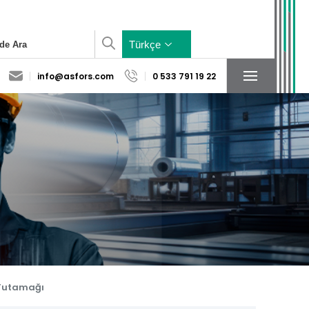
×
Türkçe
info@asfors.com
0 533 791 19 22
Sosyal Medya
Konum
Hesaplarımız
 Tutamağı
Yardımcı Sistem
Baza Sistem