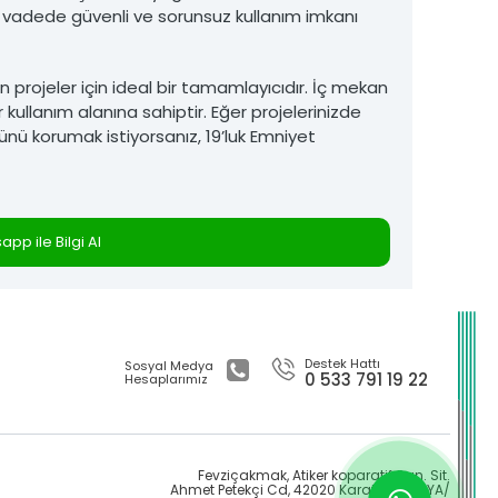
n vadede güvenli ve sorunsuz kullanım imkanı
 projeler için ideal bir tamamlayıcıdır. İç mekan
kullanım alanına sahiptir. Eğer projelerinizde
nü korumak istiyorsanız, 19’luk Emniyet
pp ile Bilgi Al
Destek Hattı
Sosyal Medya
0 533 791 19 22
Hesaplarımız
Fevziçakmak, Atiker koparatif San. Sit.
Ahmet Petekçi Cd, 42020 Karatay/KONYA/