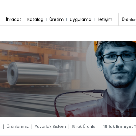
r
İhracat
Katalog
Üretim
Uygulama
İletişim
sisimiz
 & Montaj
Destek Hattı
Whatsapp Hattı
0 533 791 19 22
0 533 791 19 22
tem
 Sistem
 Sistem
tem
tem
ler
i
Ürünlerimiz
Yuvarlak Sistem
19’luk Ürünler
19’luk Emniyet
Blog
Kare Sistem
Yuvarlak Sistem