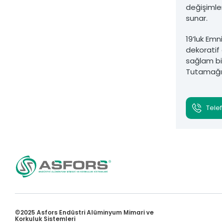
değişimle
sunar.
19’luk Emn
dekoratif 
sağlam bi
Tutamağı d
Telef
©2025 Asfors Endüstri Alüminyum Mimari ve
Korkuluk Sistemleri