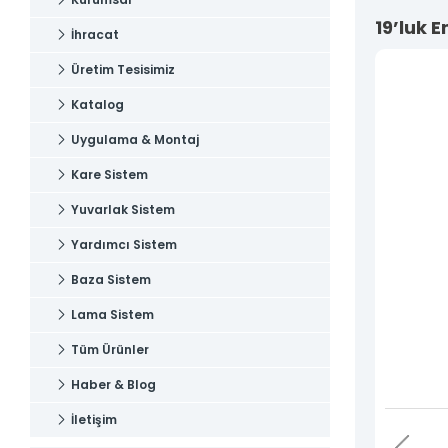
Uygulama & Montaj
İletişim
19’luk 
İhracat
İletişim
Üretim Tesisimiz
Katalog
Uygulama & Montaj
Kare Sistem
Yuvarlak Sistem
Yardımcı Sistem
Baza Sistem
Lama Sistem
Tüm Ürünler
Haber & Blog
İletişim
Tüm hakkı saklıdır. Sitemizde kullanılan tüm içerik ve görseller