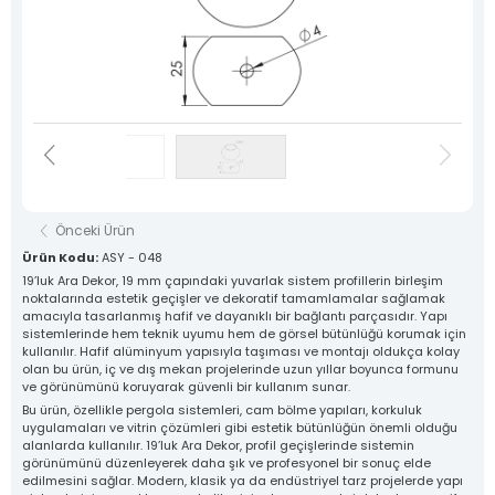
Destek Hattı
Sosyal Medya
0 533 791 19 22
Hesaplarımız
Haber & Blog
Whatsapp Hattı
Konum
0 533 791 19 22
İletişim
Kare Sistem
Yuvarlak Sistem
Yardımcı Sistem
Baza Sistem
Önceki Ürün
Lama Sistem
Tüm Ürünlerimiz
Ürün Kodu:
ASY - 048
19’luk Ara Dekor, 19 mm çapındaki yuvarlak sistem profillerin birleşim
noktalarında estetik geçişler ve dekoratif tamamlamalar sağlamak
Tüm hakkı saklıdır. Sitemizde kullanılan tüm içerik ve görseller
Asfors Endüstri Alüminyum Mimari ve Korkuluk Sistemleri'ne ait olup izinsiz kullanımı hukuki yaptırıma tabidir.
amacıyla tasarlanmış hafif ve dayanıklı bir bağlantı parçasıdır. Yapı
sistemlerinde hem teknik uyumu hem de görsel bütünlüğü korumak için
kullanılır. Hafif alüminyum yapısıyla taşıması ve montajı oldukça kolay
olan bu ürün, iç ve dış mekan projelerinde uzun yıllar boyunca formunu
ve görünümünü koruyarak güvenli bir kullanım sunar.
Bu ürün, özellikle pergola sistemleri, cam bölme yapıları, korkuluk
uygulamaları ve vitrin çözümleri gibi estetik bütünlüğün önemli olduğu
alanlarda kullanılır. 19’luk Ara Dekor, profil geçişlerinde sistemin
görünümünü düzenleyerek daha şık ve profesyonel bir sonuç elde
edilmesini sağlar. Modern, klasik ya da endüstriyel tarz projelerde yapı