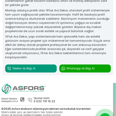
sistemlerinin genel tasarım kalitesini artırır ve montaj detaylarını zarif
bir şekilde gizler.
Montajı oldukça pratik olan 19’luk Ara Dekor, standart profil sistemleriyle
tam uyum sağlayacak şekilde tasarlanmıştır. Hafif bir baskıyla profil
üzerine kolayca oturtularak sabitlenir. Alüminyum malzemenin sunduğu
doğal korozyon direnci sayesinde UV ışınlarına, yağışa ve sıcaklık
değişimlerine karşı yüksek dayanıklılık gösterir. Böylece dış mekan
projelerinde de uzun süreli estetik ve yapısal bütünlük sağlar.
19’luk Ara Dekor, yapı sistemlerinde hem işlevsellik hem de estetik
görünüm arayan projeler için mükemmel bir tamamlayıcıdır. Küçük ama
etkili bir detay olarak projelere profesyonel bir son dokunuş kazandırır.
Eğer sistemlerinizde profiller arasında şık, dayanıklı ve zarif geçişler
oluşturmak istiyorsanız, 19’luk Ara Dekor beklentilerinizi tam anlamıyla
karşılayacaktır.
Telefon ile Bilgi Al
Whatsapp ile Bilgi Al
Destek Hattı
Sosyal Medya
0 533 791 19 22
Hesaplarımız
©2025 Asfors Endüstri Alüminyum Mimari ve Korkuluk Sistemleri
Sitemizdeki yazı ve resimlerin her hakkı saklıdır.
İzinsiz ve kaynak gösterilmeden kullanılamaz