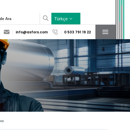
×
Türkçe
info@asfors.com
0 533 791 19 22
Sosyal Medya
Konum
Hesaplarımız
pa
Yardımcı Sistem
Baza Sistem