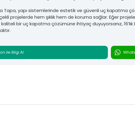
la Tapa, yapı sistemlerinde estetik ve güvenli uç kapatma çöz
lçekli projelerde hem şıklık hem de koruma sağlar. Eğer projel
 kaliteli bir uç kapatma çözümüne ihtiyaç duyuyorsanız, 16’lı
aktır.
on ile Bilgi Al
Whatsa