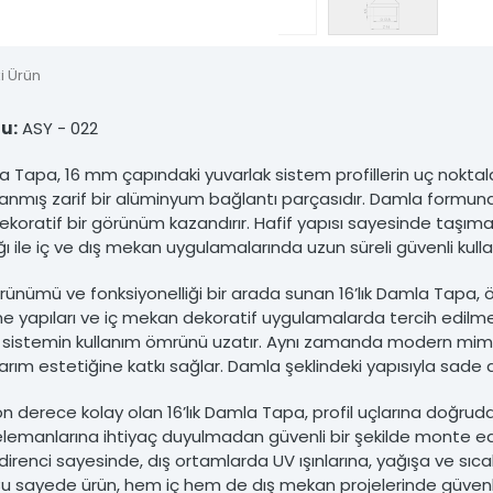
nsiz kullanımı hukuki yaptırıma tabidir.
i Ürün
u:
ASY - 022
la Tapa, 16 mm çapındaki yuvarlak sistem profillerin uç noktal
rlanmış zarif bir alüminyum bağlantı parçasıdır. Damla formu
koratif bir görünüm kazandırır. Hafif yapısı sayesinde taşım
ığı ile iç ve dış mekan uygulamalarında uzun süreli güvenli kull
rünümü ve fonksiyonelliği bir arada sunan 16’lık Damla Tapa, öz
 yapıları ve iç mekan dekoratif uygulamalarda tercih edilmekte
 sistemin kullanım ömrünü uzatır. Aynı zamanda modern mimari
rım estetiğine katkı sağlar. Damla şeklindeki yapısıyla sade 
n derece kolay olan 16’lık Damla Tapa, profil uçlarına doğrudan y
elemanlarına ihtiyaç duyulmadan güvenli bir şekilde monte e
irenci sayesinde, dış ortamlarda UV ışınlarına, yağışa ve sıcakl
Bu sayede ürün, hem iç hem de dış mekan projelerinde güvenle 