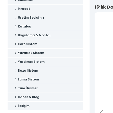
Uygulama & Montaj
İletişim
16’lık 
İhracat
İletişim
Üretim Tesisimiz
Katalog
Uygulama & Montaj
Kare Sistem
Yuvarlak Sistem
Yardımcı Sistem
Baza Sistem
Lama Sistem
Tüm Ürünler
Haber & Blog
İletişim
Tüm hakkı saklıdır. Sitemizde kullanılan tüm içerik ve görseller