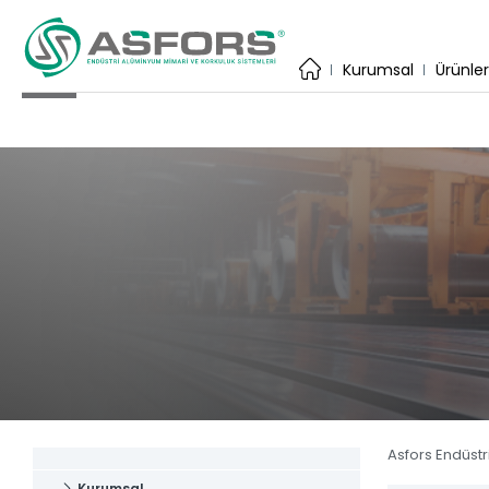
×
Kurumsal
Kurumsal
Ürünle
İhracat
Üretim Te
Katalog
Uygulama
Kare Sis
ASFORS ENDÜSTRİ
Estetiğin ve dayanıklılığın birleştiği
Yuvarlak
adres.
Yardımcı
Anasayfa
Baza Sis
Kurumsal
Lama Sis
Ürünler
Tüm Ürün
Katalog
Asfors Endüstr
Haber & 
Kurumsal