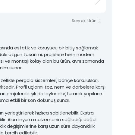
Sonraki Ürün
arında estetik ve koruyucu bir bitiş sağlamak
ndaki özgün tasarımı, projelere hem modern
ası ve montajı kolay olan bu ürün, aynı zamanda
anım sunar.
ellikle pergola sistemleri, bahçe korkulukları,
dir. Profil uçlarını toz, nem ve darbelere karşı
 projelerde şık detaylar oluşturarak yapıların
ama etkili bir son dokunuş sunar.
erleştirilerek hızlıca sabitlenebilir. Ekstra
dilir. Alüminyum malzemenin sağladığı doğal
ık değişimlerine karşı uzun süre dayanıklılık
tercih edilebilir.