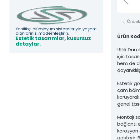
Asfors Endüstri Alüminyum Mimari ve Korkuluk Sistemleri'ne ait olup izi
Öncek
Yenilikçi alüminyum sistemleriyle yaşam
alanlarınızı modernleştirin.
Ürün Kod
Estetik tasarımlar, kusursuz
detaylar.
16’lık Dam
için tasa
hem de de
dayanıklıl
Estetik gö
cam bölme
koruyarak
genel tasa
Montajı so
bağlantı 
korozyon d
gösterir. 