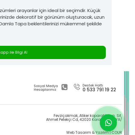
ümleri arayanlar için ideal bir seçimdir. Küçük
erinizde dekoratif bir görünüm oluşturacak, uzun
k Damla Tapa beklentilerinizi mükemmel şekilde
pp ile Bilgi Al
Destek Hattı
Sosyal Medya
0 533 791 19 22
Hesaplarımız
Fevziçakmak, Atiker koparatif San. Sit.
Ahmet Petekçi Cd, 42020 Karatay/KONYA/
Web Tasarım & Yazılım | COUR