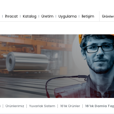
r
İhracat
Katalog
Üretim
Uygulama
İletişim
sisimiz
 & Montaj
Destek Hattı
Whatsapp Hattı
0 533 791 19 22
0 533 791 19 22
tem
 Sistem
 Sistem
tem
tem
ler
i
Ürünlerimiz
Yuvarlak Sistem
16’lık Ürünler
16’lık Damla Ta
Blog
Kare Sistem
Yuvarlak Sistem