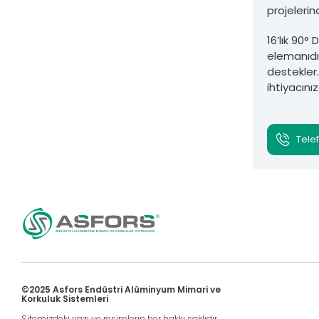
projelerin
16’lık 90°
elemanıdır
destekler.
ihtiyacını
Telef
©2025 Asfors Endüstri Alüminyum Mimari ve
Korkuluk Sistemleri
Sitemizdeki yazı ve resimlerin her hakkı saklıdır.