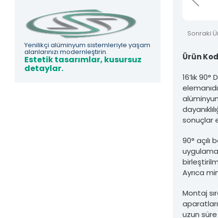
Asfors Endüstri Alüminyum Mimari ve Korkuluk Sistemleri'ne ait olup izi
Sonraki Ü
Yenilikçi alüminyum sistemleriyle yaşam
alanlarınızı modernleştirin.
Ürün Kod
Estetik tasarımlar, kusursuz
detaylar.
16’lık 90°
elemanıdır
alüminyum
dayanıklı
sonuçlar e
90° açılı 
uygulamala
birleştiri
Ayrıca mi
Montaj sır
aparatları
uzun süre 