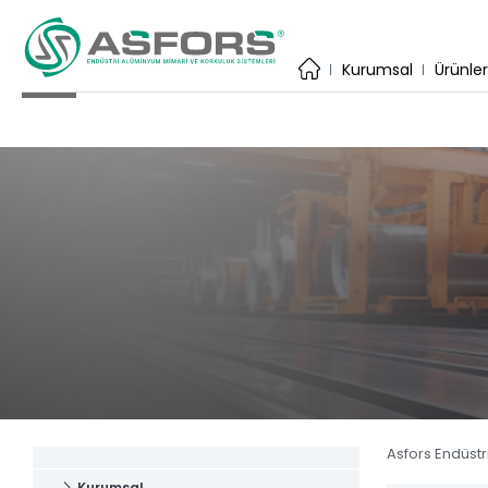
×
Kurumsal
Kurumsal
Ürünle
İhracat
Üretim Te
Katalog
Uygulama
Kare Sis
ASFORS ENDÜSTRİ
Estetiğin ve dayanıklılığın birleştiği
Yuvarlak
adres.
Yardımcı
Anasayfa
Baza Sis
Kurumsal
Lama Sis
Ürünler
Tüm Ürün
Katalog
Asfors Endüstr
Haber & 
Kurumsal