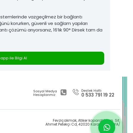
ı sistemlerinde vazgeçilmez bir bağlantı
ğünü korurken, güvenli ve sağlam yapıları
lantı çözümü arıyorsanız, 16’lık 90° Dirsek tam da
pp ile Bilgi Al
Destek Hattı
Sosyal Medya
0 533 791 19 22
Hesaplarımız
Fevziçakmak, Atiker koparatif San. Sit.
Ahmet Petekçi Cd, 42020 Karatay/KONYA/