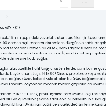
nsiz kullanımı hukuki yaptırıma tabidir.
rün
u:
ASY - 013
 Dirsek, 16 mm çapındaki yuvarlak sistem profiller için tasarlan
. 90 derece açılı tasarımı, sistemlerin düzgün ve sabit bir şe
 malzemeden üretilen bu dirsek, hem taşıması hem de montaj
lığı ile de uzun ömürlü kullanım sunar. İç ve dış mekan projel
lde edilmesine katkı sağlar.
bağlantılar, özellikle hafif taşıyıcı sistemlerde, cam bölme çöz
rda büyük önem taşır. 16’lık 90° Dirsek, projelerde köşe nokta
lmesini sağlar. Yüzey kalitesi yüksek olan bu ürün, bağlantı no
nimal tasarımı sayesinde modern mimari çizgilerle de uyumlu 
asında 16’lık 90° Dirsek, profil uçlarına tam uyumlu ölçüleri say
yla hızlı ve güvenli bir şekilde sabitlenir. Alüminyumun sundu
dayanıklı kılar. UV ışınları, yağış ve sıcaklık değişimlerine karşı