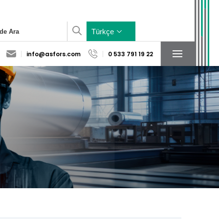
×
Türkçe
info@asfors.com
0 533 791 19 22
Sosyal Medya
Konum
Hesaplarımız
Yardımcı Sistem
Baza Sistem