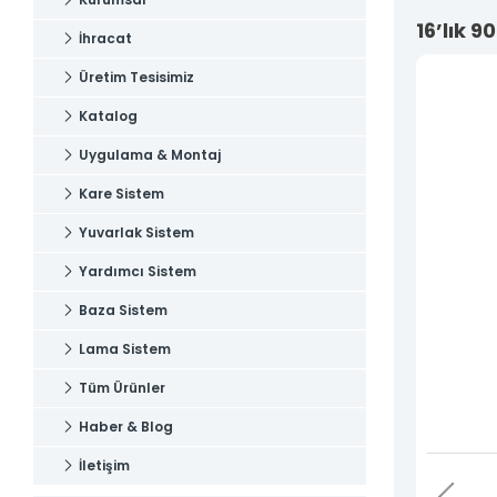
Uygulama & Montaj
İletişim
16’lık 9
İhracat
İletişim
Üretim Tesisimiz
Katalog
Uygulama & Montaj
Kare Sistem
Yuvarlak Sistem
Yardımcı Sistem
Baza Sistem
Lama Sistem
Tüm Ürünler
Haber & Blog
İletişim
Tüm hakkı saklıdır. Sitemizde kullanılan tüm içerik ve görseller