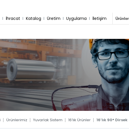
r
İhracat
Katalog
Üretim
Uygulama
İletişim
sisimiz
 & Montaj
Destek Hattı
Whatsapp Hattı
0 533 791 19 22
0 533 791 19 22
tem
 Sistem
 Sistem
tem
tem
ler
i
Ürünlerimiz
Yuvarlak Sistem
16’lık Ürünler
16’lık 90° Dirsek
Blog
Kare Sistem
Yuvarlak Sistem