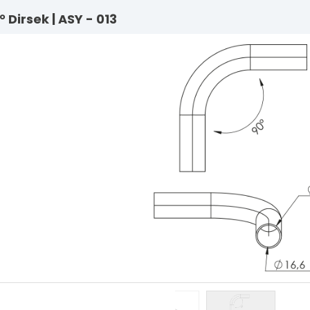
0° Dirsek | ASY - 013
Lama Sistem